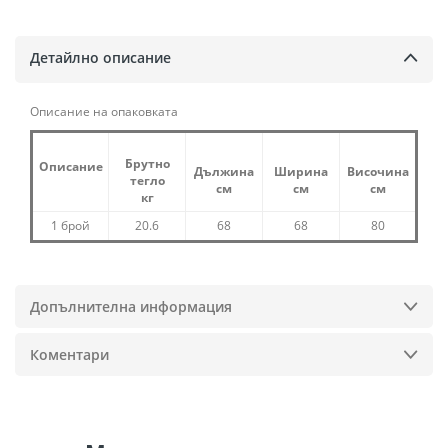
Детайлно описание
Описание на опаковката
Брутно
Описание
Дължина
Ширина
Височина
тегло
см
см
см
кг
1 брой
20.6
68
68
80
Допълнителна информация
Коментари