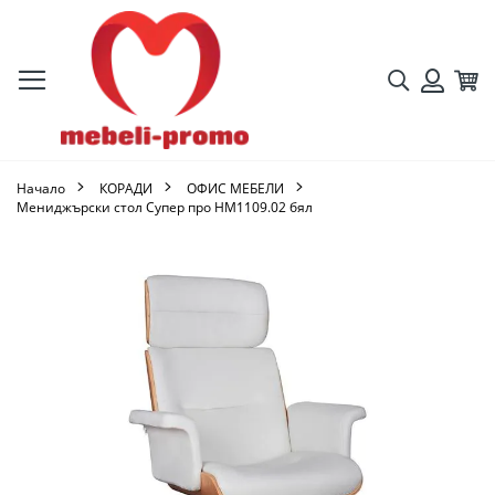
Търсене
Кол
Вход
Начало
КОРАДИ
ОФИС МЕБЕЛИ
Мениджърски стол Супер про HM1109.02 бял
Преминете
към
края
на
галерията
на
изображенията