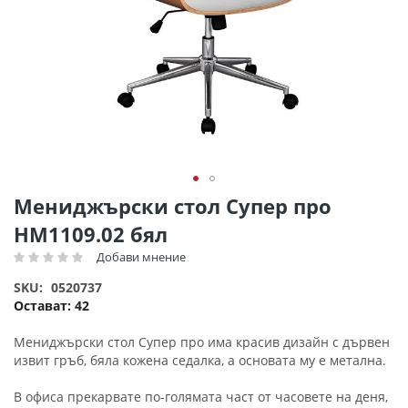
Преминете
Мениджърски стол Супер про
към
HM1109.02 бял
началото
на
Добави мнение
Рейтинг:
галерия
SKU
0520737
със
Остават:
42
снимки
Мениджърски стол Супер про има красив дизайн с дървен
извит гръб, бяла кожена седалка, а основата му е метална.
В офиса прекарвате по-голямата част от часовете на деня,