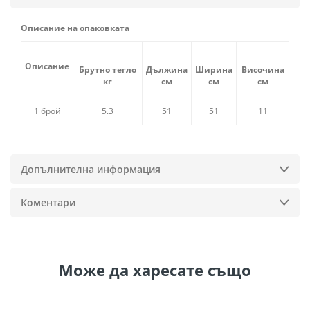
Описание на опаковката
Описание
Брутно тегло
Дължина
Ширина
Височина
кг
см
см
см
1 брой
5.3
51
51
11
Допълнителна информация
Коментари
Може да
харесате също