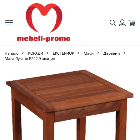
Търсене
Кол
Вход
Начало
КОРАДИ
ЕКСТЕРИОР
Маси
Дървени
Маса Лугано Ε222.9 акация
Преминете
към
края
на
галерията
на
изображенията