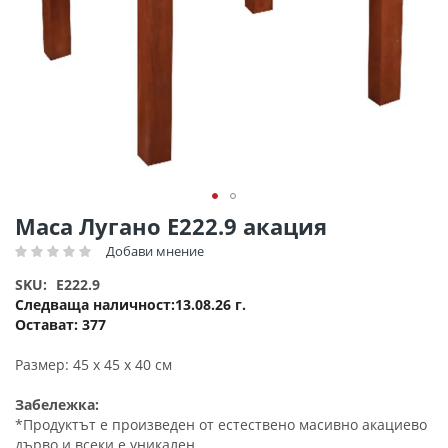
Преминете
Маса Лугано Ε222.9 акация
към
Добави мнение
Рейтинг:
началото
на
SKU
E222.9
галерия
Следваща наличност
13.08.26 г.
със
Остават:
377
снимки
Размер: 45 х 45 х 40 см
Забележка:
*Продуктът е произведен от естествено масивно акациево
дърво и всеки е уникален.