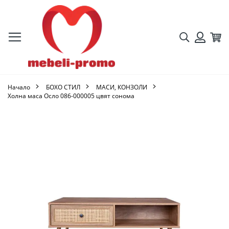
Търсене
Кол
Вход
Начало
БОХО СТИЛ
МАСИ, КОНЗОЛИ
Холна маса Осло 086-000005 цвят сонома
Преминете
към
края
на
галерията
на
изображенията