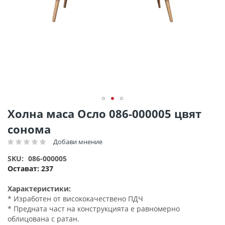
Преминете
Холна маса Осло 086-000005 цвят
към
сонома
началото
на
Добави мнение
Рейтинг:
галерия
SKU
086-000005
със
Остават:
237
снимки
Характеристики:
* Изработен от висококачествено ПДЧ
* Предната част на конструкцията е равномерно
облицована с ратан.