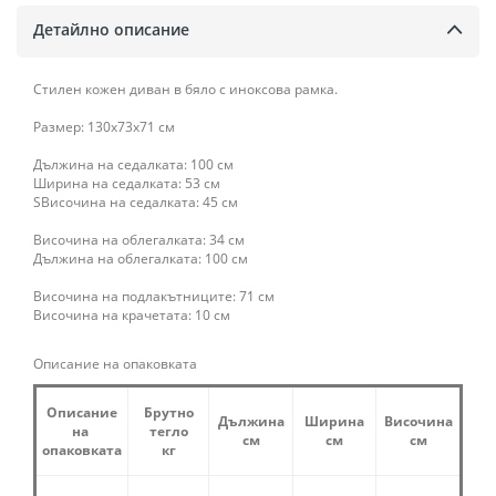
Детайлно описание
Стилен кожен диван в бяло с иноксова рамка.
Размер: 130x73x71 см
Дължина на седалката: 100 см
Ширина на седалката: 53 см
SВисочина на седалката: 45 см
Височина на облегалката: 34 см
Дължина на облегалката: 100 см
Височина на подлакътниците: 71 см
Височина на крачетата: 10 см
Описание на опаковката
Описание
Брутно
Дължина
Ширина
Височина
на
тегло
см
см
см
опаковката
кг