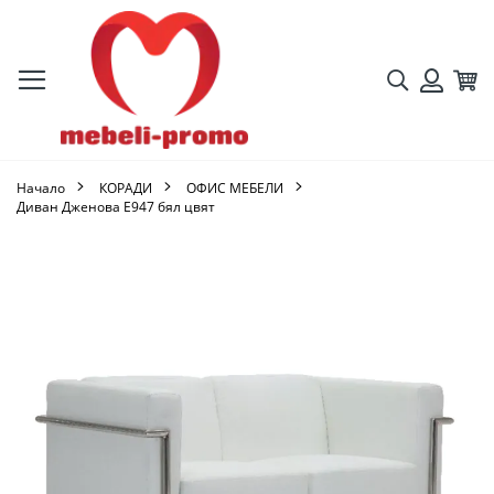
Търсене
Кол
Вход
Начало
КОРАДИ
ОФИС МЕБЕЛИ
Диван Дженова Ε947 бял цвят
Преминете
към
края
на
галерията
на
изображенията