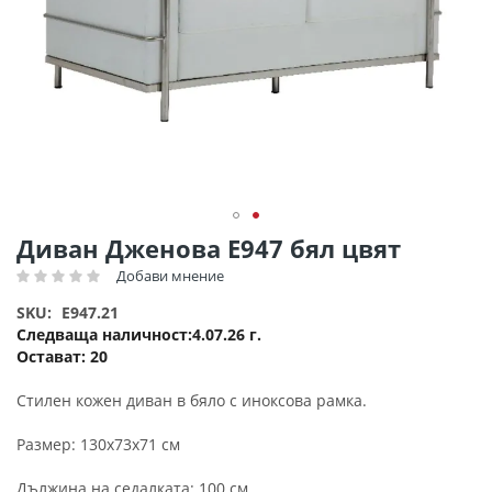
Преминете
Диван Дженова Ε947 бял цвят
към
Добави мнение
Рейтинг:
началото
на
SKU
E947.21
галерия
Следваща наличност
4.07.26 г.
със
Остават:
20
снимки
Стилен кожен диван в бяло с иноксова рамка.
Размер: 130x73x71 см
Дължина на седалката: 100 см