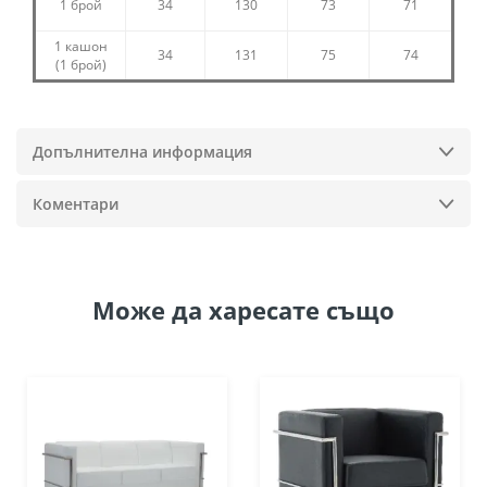
1 брой
34
130
73
71
1 кашон
34
131
75
74
(1 брой)
Допълнителна информация
Коментари
Може да
харесате също