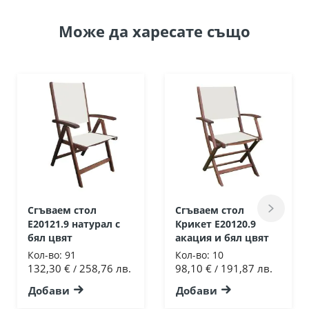
Може да
харесате също
Сгъваем стол
Сгъваем стол
Ε20121.9 натурал с
Крикет Ε20120.9
бял цвят
акация и бял цвят
Кол-во:
91
Кол-во:
10
132,30 €
258,76 лв.
98,10 €
191,87 лв.
/
/
Добави
Добави