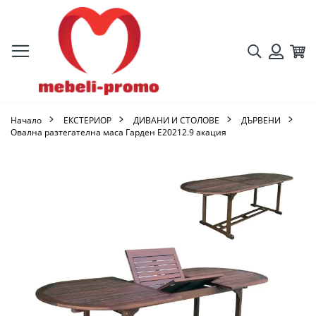
Търсене
Кол
Вход
Начало
ЕКСТЕРИОР
ДИВАНИ И СТОЛОВЕ
ДЪРВЕНИ
Овална разтегателна маса Гарден Ε20212.9 акация
Преминете
към
края
на
галерията
на
изображенията