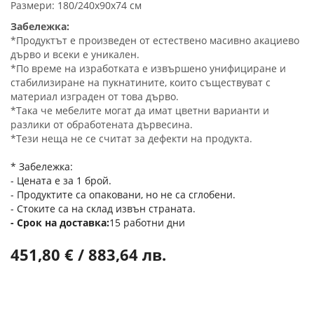
Размери: 180/240x90х74 см
Забележка:
*Продуктът е произведен от естествено масивно акациево
дърво и всеки е уникален.
*По време на изработката е извършено унифициране и
стабилизиране на пукнатините, които съществуват с
материал изграден от това дърво.
*Така че мебелите могат да имат цветни варианти и
разлики от обработената дървесина.
*Тези неща не се считат за дефекти на продукта.
* Забележка:
- Цената е за 1 брой.
- Продуктите са опаковани, но не са сглобени.
- Стоките са на склад извън страната.
Срок на доставка
15 работни дни
451,80 € / 883,64 лв.