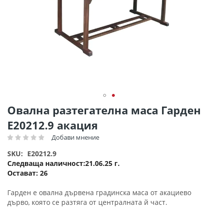
Преминете
Овална разтегателна маса Гарден
към
Ε20212.9 акация
началото
на
Добави мнение
Рейтинг:
галерия
SKU
E20212.9
със
Следваща наличност
21.06.25 г.
снимки
Остават:
26
Гарден е овална дървена градинска маса от акациево
дърво, която се разтяга от централната й част.