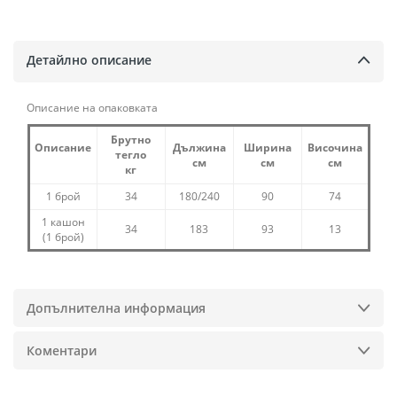
Детайлно описание
Описание на опаковката
Брутно
Описание
Дължина
Ширина
Височина
тегло
см
см
см
кг
1 брой
34
180/240
90
74
1 кашон
34
183
93
13
(1 брой)
Допълнителна информация
Коментари