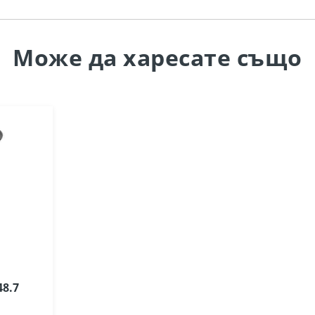
Може да
харесате също
48.7