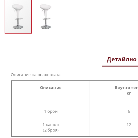
Преминете
към
началото
на
Детайлно
галерия
със
снимки
Описание на опаковката
Описание
Брутно те
кг
1 брой
6
1 кашон
12
(2 броя)