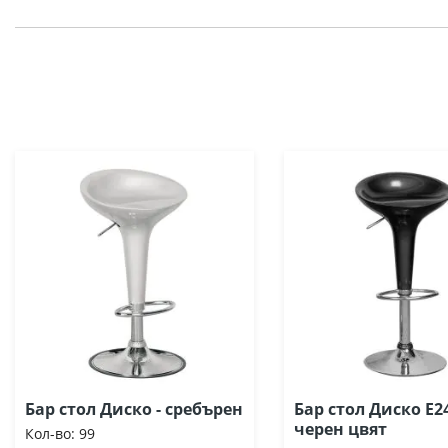
Бар стол Диско - сребърен
Бар стол Диско Ε2
черен цвят
Кол-во:
99