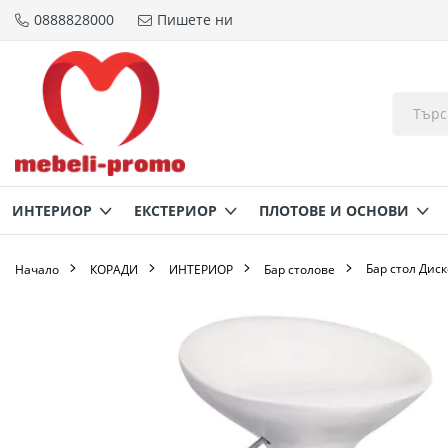
0888828000
Пишете ни
Прескачане
към
съдържанието
ИНТЕРИОР
ЕКСТЕРИОР
ПЛОТОВЕ И ОСНОВИ
Бар стол Диск
Начало
КОРАДИ
ИНТЕРИОР
Бар столове
Преминете
към
края
на
галерията
на
изображенията