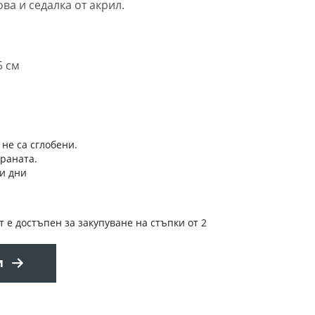
ва и седалка от акрил.
5 см
 не са сглобени.
траната.
и дни
т е достъпен за закупуване на стъпки от 2
и