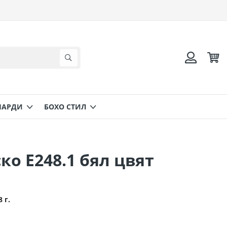
Коли
Търсене
Вход
НАРДИ
БОХО СТИЛ
ко Ε248.1 бял цвят
8 г.