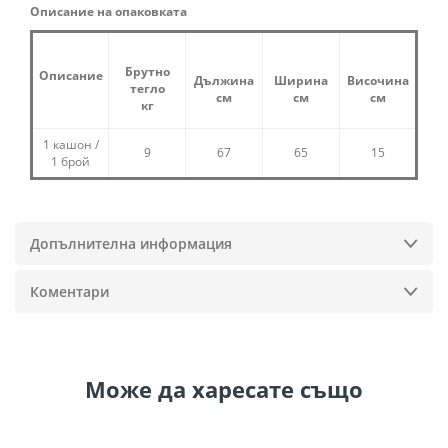
Описание на опаковката
Брутно
Описание
Дължина
Ширина
Височина
тегло
см
см
см
кг
1 кашон /
9
67
65
15
1 брой
Допълнителна информация
Коментари
Може да
харесате също