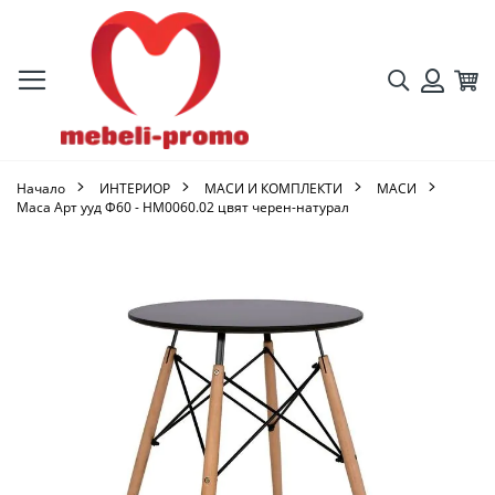
Търсене
Кол
Вход
Начало
ИНТЕРИОР
МАСИ И КОМПЛЕКТИ
МАСИ
Маса Арт ууд Ф60 - HM0060.02 цвят черен-натурал
Преминете
към
края
на
галерията
на
изображенията