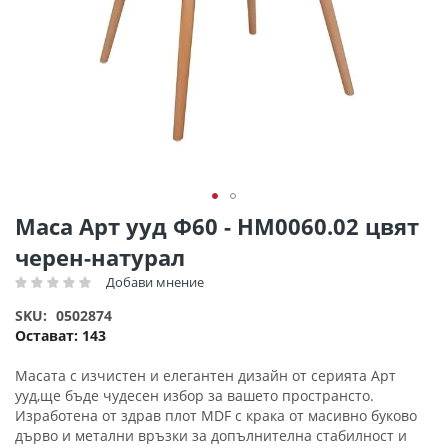
Преминете
Маса Арт ууд Ф60 - HM0060.02 цвят
към
черен-натурал
началото
на
Добави мнение
Рейтинг:
галерия
SKU
0502874
със
Остават:
143
снимки
Масата с изчистен и елегантен дизайн от серията Арт
ууд,ще бъде чудесен избор за вашето пространсто.
Изработена от здрав плот MDF с крака от масивно буково
дърво и метални връзки за допълнителна стабилност и