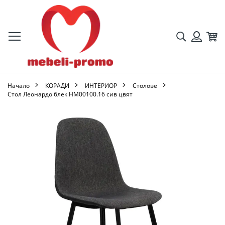
Търсене
Кол
Вход
Начало
КОРАДИ
ИНТЕРИОР
Столове
Стол Леонардо блек HM00100.16 сив цвят
Преминете
към
края
на
галерията
на
изображенията