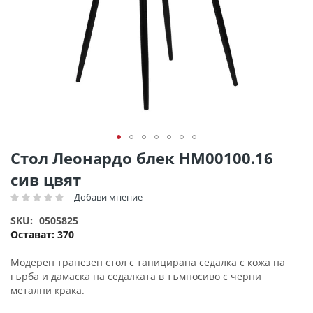
Преминете
Стол Леонардо блек HM00100.16
към
сив цвят
началото
на
Добави мнение
Рейтинг:
галерия
SKU
0505825
със
Остават:
370
снимки
Модерен трапезен стол с тапицирана седалка с кожа на
гърба и дамаска на седалката в тъмносиво с черни
метални крака.