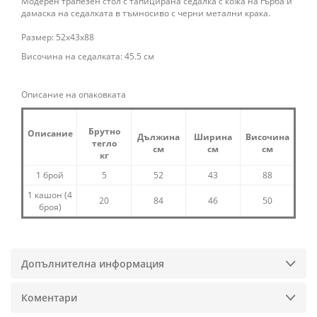
Модерен трапезен стол с тапицирана седалка с кожа на гърба и
дамаска на седалката в тъмносиво с черни метални крака.
Размер: 52x43x88
Височина на седалката: 45.5 см
Описание на опаковката
Брутно
Описание
Дължина
Ширина
Височина
тегло
см
см
см
кг
1 брой
5
52
43
88
1 кашон (4
20
84
46
50
броя)
Допълнителна информация
Коментари