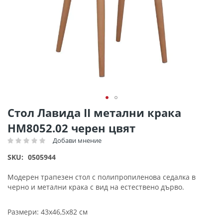
Преминете
Стол Лавида II метални крака
към
HM8052.02 черен цвят
началото
на
Добави мнение
Рейтинг:
галерия
SKU
0505944
със
снимки
Модерен трапезен стол с полипропиленова седалка в
черно и метални крака с вид на естествено дърво.
Размери: 43x46,5x82 см