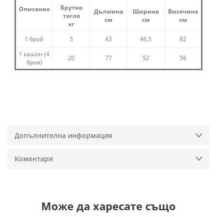
Брутно
Описание
Дължина
Ширина
Височина
тегло
см
см
см
кг
1 брой
5
43
46,5
82
1 кашон (4
20
77
52
56
броя)
Допълнителна информация
Коментари
Може да
харесате също