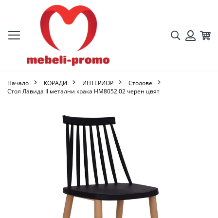
Търсене
Кол
Вход
Начало
КОРАДИ
ИНТЕРИОР
Столове
Стол Лавида II метални крака HM8052.02 черен цвят
Преминете
към
края
на
галерията
на
изображенията