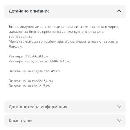
Детайлно описание
Ъглов модулен диван, тапициран със синтетична кожа в черно,
идеален за бизнес пространства или кухненски ъгъл в
трапезарията.
Можете лесно да го комбинирате с останалата част от серията
Ландон.
Размери: 118x66x93 см
Размери на седалката: 30-86x43 см
Височина на седалката: 45 см
Височина на гърба: 54 см
Височина на крака: 5 см
Допълнителна информация
Коментари