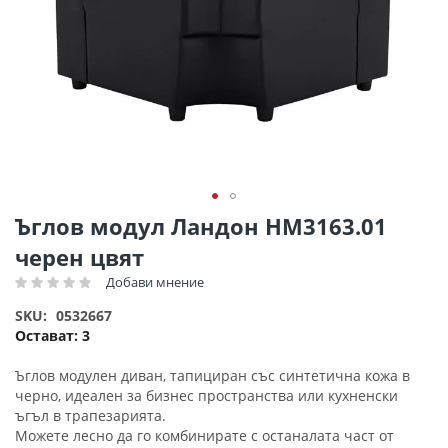
Преминете
Ъглов модул Ландон HM3163.01
към
черен цвят
началото
на
Добави мнение
Рейтинг:
галерия
SKU
0532667
със
Остават:
3
снимки
Ъглов модулен диван, тапициран със синтетична кожа в
черно, идеален за бизнес пространства или кухненски
ъгъл в трапезарията.
Можете лесно да го комбинирате с останалата част от