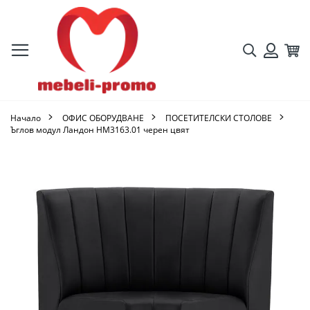
Търсене
Кол
Вход
Начало
ОФИС ОБОРУДВАНЕ
ПОСЕТИТЕЛСКИ СТОЛОВЕ
Ъглов модул Ландон HM3163.01 черен цвят
Преминете
към
края
на
галерията
на
изображенията