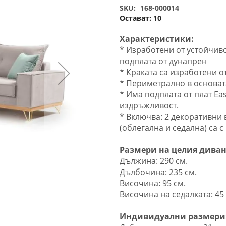
SKU
168-000014
Остават:
10
Характеристики:
* Изработени от устойчив
подплата от дунапрен
* Краката са изработени о
* Периметрално в основата
* Има подплата от плат Ea
издръжливост.
* Включва: 2 декоративни 
(облегална и седална) са с
Размери на целия диван
Дължина: 290 см.
Дълбочина: 235 см.
Височина: 95 см.
Височина на седалката: 45 
Индивидуални размери