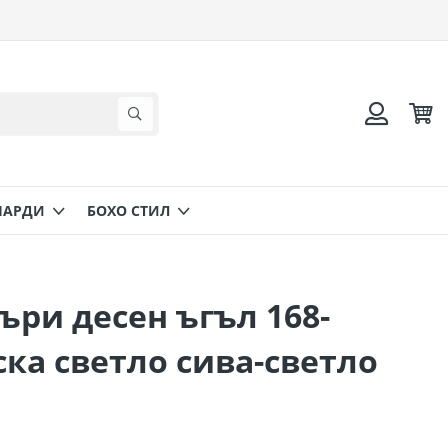
Коли
Търсене
Вход
НАРДИ
БОХО СТИЛ
ри десен ъгъл 168-
ска светло сива-светло