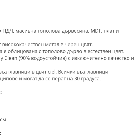
о ПДЧ, масивна тополова дървесина, MDF, плат и
т висококачествен метал в черен цвят.
 е облицована с тополово дърво в естествен цвят.
sy Clean (90% водоустойчив) с изключително качество и
възглавници в цвят ciel. Всички възглавници
 ципове и могат да се перат на 30 градуса.
:
см.
: