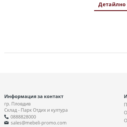
Детайлно
Информация за контакт
гр. Пловдив
П
Склад - Парк Отдих и култура
О
0888828000
О
sales@mebeli-promo.com