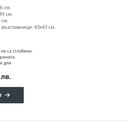
.
6 см.
49 см.
 см.
 възглавници: 43x43 см.
 не са сглобени.
траната.
и дни
 лв.
и