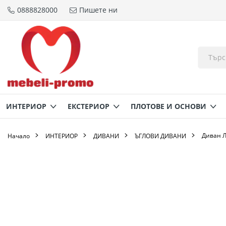
0888828000
Пишете ни
Прескачане
към
съдържанието
ИНТЕРИОР
ЕКСТЕРИОР
ПЛОТОВЕ И ОСНОВИ
Диван Л
Начало
ИНТЕРИОР
ДИВАНИ
ЪГЛОВИ ДИВАНИ
Преминете
към
края
на
галерията
на
изображенията