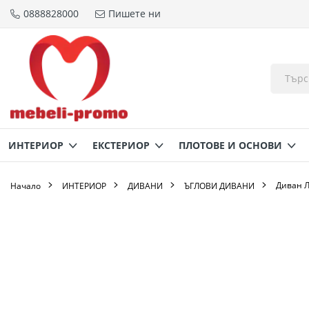
0888828000
Пишете ни
Прескачане
към
съдържанието
ИНТЕРИОР
ЕКСТЕРИОР
ПЛОТОВЕ И ОСНОВИ
Диван Л
Начало
ИНТЕРИОР
ДИВАНИ
ЪГЛОВИ ДИВАНИ
Преминете
към
края
на
галерията
на
изображенията