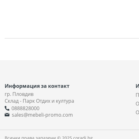
Информация за контакт
гр. Пловдив
П
Склад - Парк Отдих и култура
О
0888828000
О
sales@mebeli-promo.com
Всички права запазени © 2025 coradi.bg