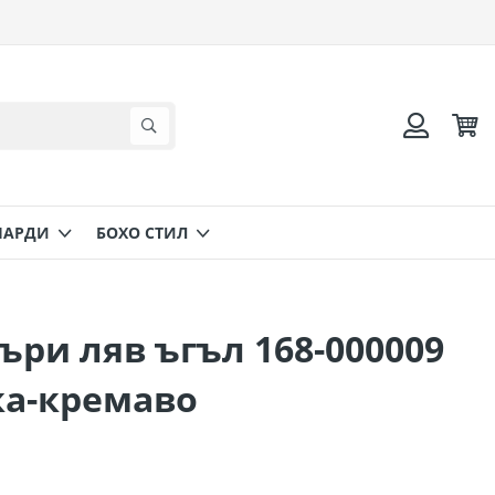
Коли
Търсене
Вход
НАРДИ
БОХО СТИЛ
ри ляв ъгъл 168-000009
ка-кремаво