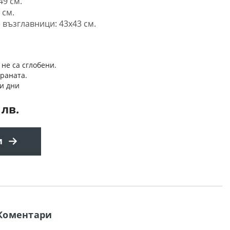
49 см.
 см.
 възглавници: 43x43 см.
 не са сглобени.
траната.
и дни
 лв.
и
Коментари