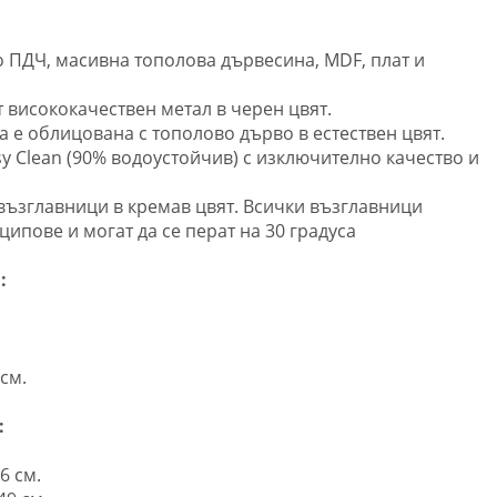
о ПДЧ, масивна тополова дървесина, MDF, плат и
т висококачествен метал в черен цвят.
 е облицована с тополово дърво в естествен цвят.
sy Clean (90% водоустойчив) с изключително качество и
 възглавници в кремав цвят. Всички възглавници
 ципове и могат да се перат на 30 градуса
:
см.
:
.
6 см.