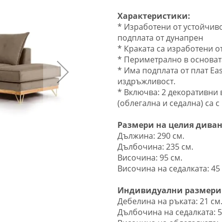
Характеристики:
* Изработени от устойчив
подплата от дунапрен
* Краката са изработени о
* Периметрално в основата
* Има подплата от плат Ea
издръжливост.
* Включва: 2 декоративни
(облегална и седална) са с
Размери на целия диван
Дължина: 290 см.
Дълбочина: 235 см.
Височина: 95 см.
Височина на седалката: 45 
Индивидуални размери
Дебелина на ръката: 21 см
Дълбочина на седалката: 5