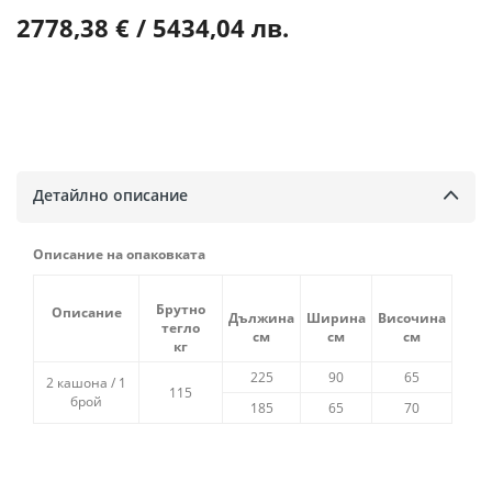
2778,38 € / 5434,04 лв.
Детайлно описание
Описание на опаковката
Брутно
Описание
Дължина
Ширина
Височина
тегло
см
см
см
кг
225
90
65
2 кашона / 1
115
брой
185
65
70