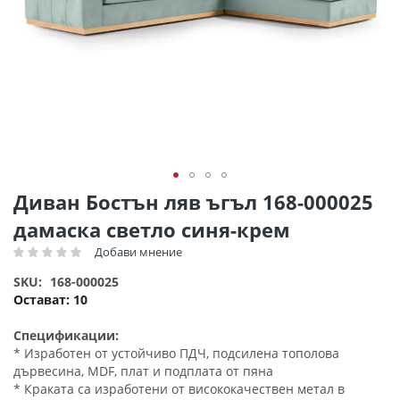
Преминете
Диван Бостън ляв ъгъл 168-000025
към
дамаска светло синя-крем
началото
на
Добави мнение
Рейтинг:
галерия
SKU
168-000025
със
Остават:
10
снимки
Спецификации:
* Изработен от устойчиво ПДЧ, подсилена тополова
дървесина, MDF, плат и подплата от пяна
* Краката са изработени от висококачествен метал в