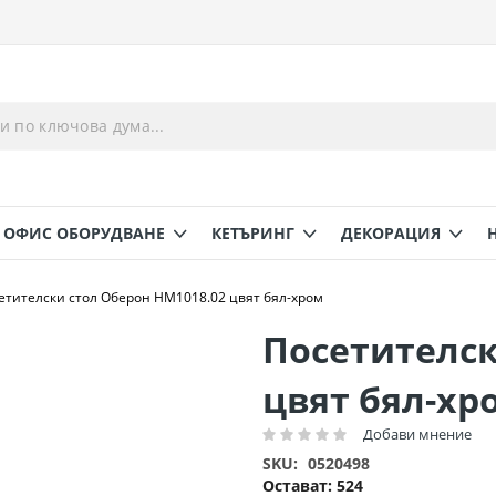
ОФИС ОБОРУДВАНЕ
КЕТЪРИНГ
ДЕКОРАЦИЯ
етителски стол Оберон HM1018.02 цвят бял-хром
Посетителск
цвят бял-хр
Добави мнение
Рейтинг:
SKU
0520498
Остават:
524