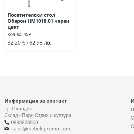
Посетителски стол
Оберон HM1018.01 черен
цвят
Кол-во:
459
32,20 €
62,98 лв.
Добави
/
Информация за контакт
гр. Пловдив
П
Склад - Парк Отдих и култура
О
0888828000
О
sales@mebeli-promo.com