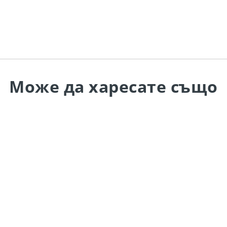
Може да
харесате също