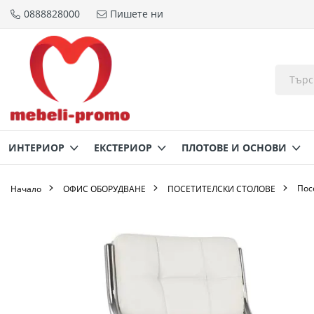
0888828000
Пишете ни
Прескачане
към
съдържанието
ИНТЕРИОР
ЕКСТЕРИОР
ПЛОТОВЕ И ОСНОВИ
Пос
Начало
ОФИС ОБОРУДВАНЕ
ПОСЕТИТЕЛСКИ СТОЛОВЕ
Преминете
към
края
на
галерията
на
изображенията