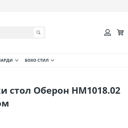
Коли
Търсене
Вход
НАРДИ
БОХО СТИЛ
и стол Оберон HM1018.02
ом