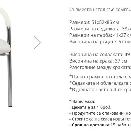
Съвместен стол със семпъ
Размери:
51x52x86 см
Размери на седалката: 38х
Размери на гърба: 41х27 с
Височина на ръцете: 67 см
Височина на седалката: 49
Височина на крака: 37 см
Разстояние между краката:
*Цялата рамка на стола е
*Седалката и облегалката 
*В долната част на 4-те кр
* Забележка:
- Цената е за 1 брой.
- Продуктите са опаковани, но
- Стоките са на склад извън с
Срок на доставка
15 работн