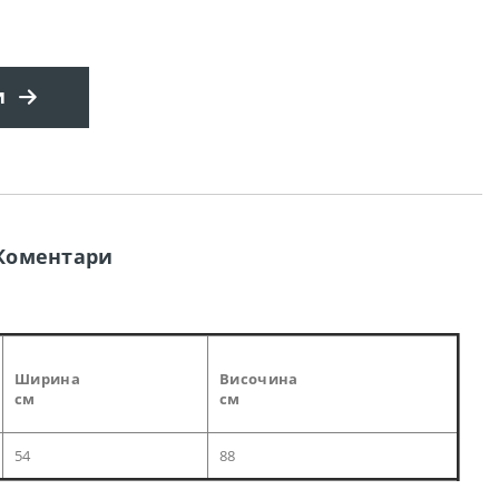
и
Коментари
Ширина
Височина
см
см
54
88