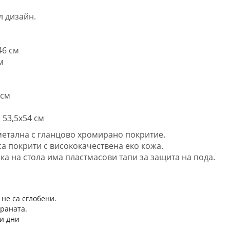
л дизайн.
46 см
м
 см
 53,5х54 см
 метална с гланцово хромирано покритие.
са покрити с висококачествена еко кожа.
ака на стола има пластмасови тапи за защита на пода.
 не са сглобени.
траната.
и дни