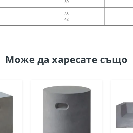
80
85
42
Може да
харесате също