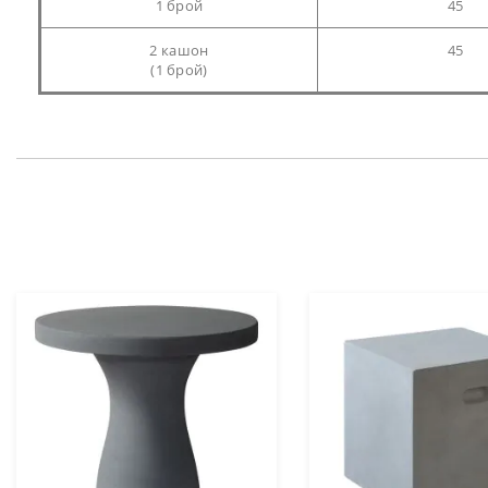
1 брой
45
2 кашон
45
(1 брой)