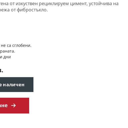
тена от изкуствен рециклируем цимент, устойчива на
режа от фибростъкло.
 не са сглобени.
траната.
и дни
в.
 е наличен
ане