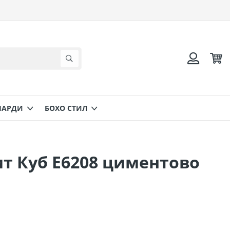
Коли
Търсене
Вход
НАРДИ
БОХО СТИЛ
т Куб Ε6208 циментово