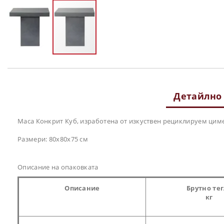
Преминете
към
началото
на
Детайлно
галерия
със
снимки
Маса Конкрит Куб, изработена от изкуствен рециклируем циме
Размери: 80x80x75 см
Описание на опаковката
Описание
Брутно те
кг