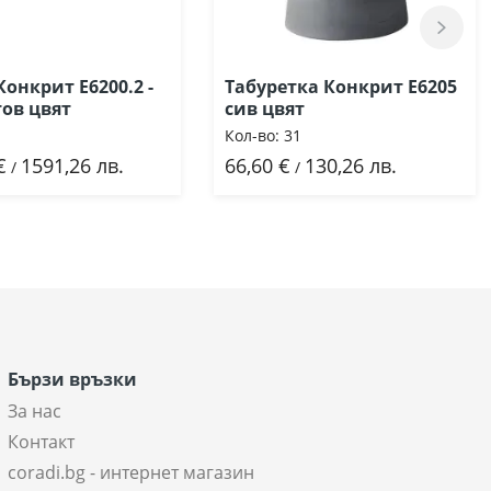
онкрит Ε6200.2 -
Табуретка Конкрит Ε6205
ов цвят
сив цвят
Кол-во:
31
€
1591,26 лв.
66,60 €
130,26 лв.
бави
Добави
/
/
Бързи връзки
За нас
Контакт
coradi.bg - интернет магазин