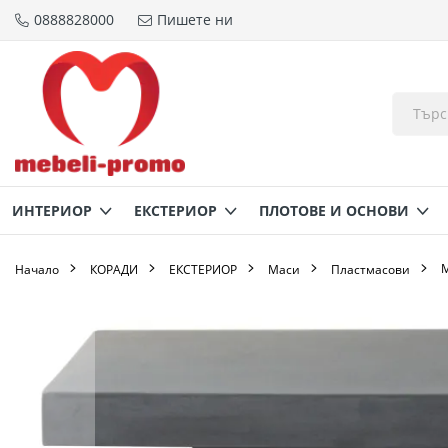
0888828000
Пишете ни
Прескачане
към
съдържанието
ИНТЕРИОР
ЕКСТЕРИОР
ПЛОТОВЕ И ОСНОВИ
М
Начало
КОРАДИ
ЕКСТЕРИОР
Маси
Пластмасови
Преминете
към
края
на
галерията
на
изображенията