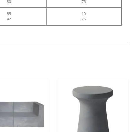
80
75
85
10
42
75