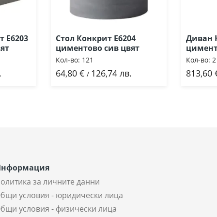
т Ε6203
Стол Конкрит Ε6204
Диван К
ят
циментово сив цвят
цимент
Кол-во:
121
Кол-во:
2
.
64,80 €
126,74 лв.
813,60 
Добави
До
/
Информация
олитика за личните данни
бщи условия - юридически лица
бщи условия - физически лица