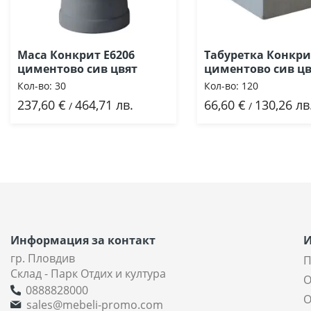
Маса Конкрит Ε6206
Табуретка Конкри
циментово сив цвят
циментово сив цв
Кол-во:
30
Кол-во:
120
237,60 €
464,71 лв.
66,60 €
130,26 лв
Добави
Добави
/
/
Информация за контакт
гр. Пловдив
П
Склад - Парк Отдих и култура
О
0888828000
О
sales@mebeli-promo.com