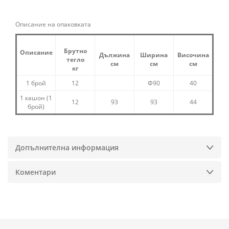
Описание на опаковката
Брутно
Описание
Дължина
Ширина
Височина
тегло
см
см
см
кг
1 брой
12
Ф90
40
1 кашон (1
12
93
93
44
брой)
Допълнителна информация
Коментари