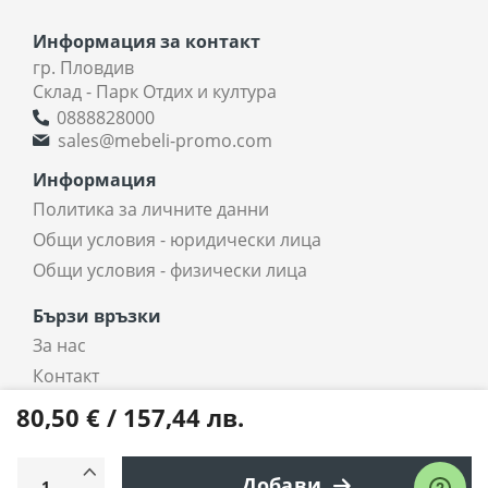
Информация за контакт
гр. Пловдив
Склад - Парк Отдих и култура
0888828000
sales@mebeli-promo.com
Информация
Политика за личните данни
Общи условия - юридически лица
Общи условия - физически лица
Бързи връзки
За нас
Контакт
coradi.bg - интернет магазин
80,50 € / 157,44 лв.
Всички права запазени © 2025 coradi.bg
Добави