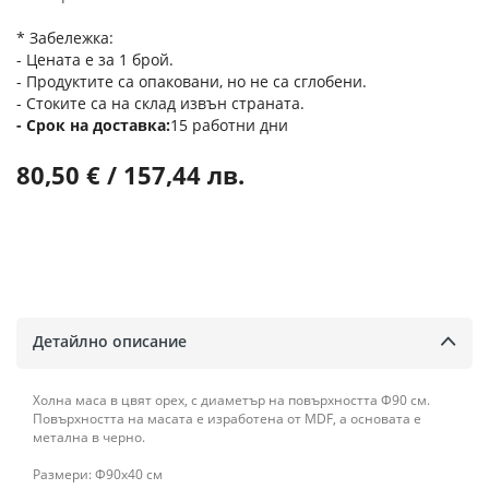
* Забележка:
- Цената е за 1 брой.
- Продуктите са опаковани, но не са сглобени.
- Стоките са на склад извън страната.
Срок на доставка
15 работни дни
80,50 € / 157,44 лв.
Детайлно описание
Холна маса в цвят орех, с диаметър на повърхността Φ90 см.
Повърхността на масата е изработена от MDF, а основата е
метална в черно.
Размери: Φ90x40 см