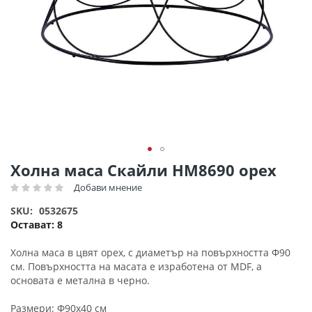
Преминете
Холна маса Скайли HM8690 орех
към
Добави мнение
Рейтинг:
началото
на
SKU
0532675
галерия
Остават:
8
със
снимки
Холна маса в цвят орех, с диаметър на повърхността Φ90
см. Повърхността на масата е изработена от MDF, а
основата е метална в черно.
Размери: Φ90x40 см