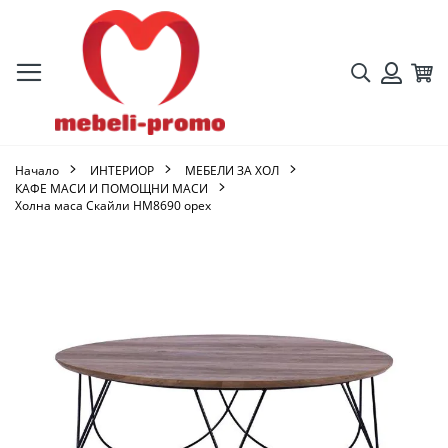
Търсене
Кол
Вход
Начало
ИНТЕРИОР
МЕБЕЛИ ЗА ХОЛ
КАФЕ МАСИ И ПОМОЩНИ МАСИ
Холна маса Скайли HM8690 орех
Преминете
към
края
на
галерията
на
изображенията