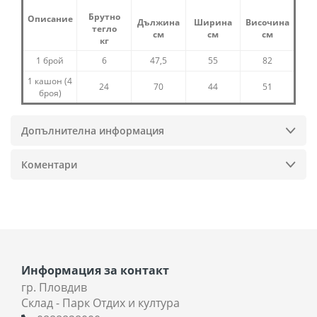
Брутно
Описание
Дължина
Ширина
Височина
тегло
см
см
см
кг
1 брой
6
47,5
55
82
1 кашон (4
24
70
44
51
броя)
Допълнителна информация
Коментари
Информация за контакт
гр. Пловдив
Склад - Парк Отдих и култура