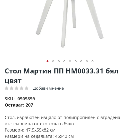
Преминете
Стол Мартин ПП HM0033.31 бял
към
цвят
началото
на
Добави мнение
Рейтинг:
галерия
SKU
0505859
със
Остават:
207
снимки
Стол, изработен изцяло от полипропилен с вградена
възглавница от еко кожа в бяло.
Размери: 47.5x55x82 см
Размери на седалката: 45x40 см