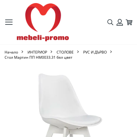
Търсене
Кол
Вход
Начало
ИНТЕРИОР
СТОЛОВЕ
PVC И ДЪРВО
Стол Мартин ПП HM0033.31 бял цвят
Преминете
към
края
на
галерията
на
изображенията