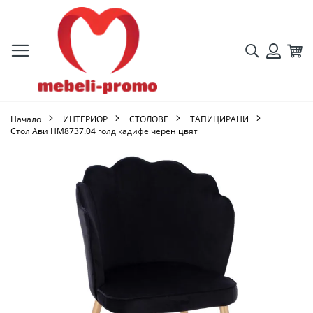
Търсене
Кол
Вход
Начало
ИНТЕРИОР
СТОЛОВЕ
ТАПИЦИРАНИ
Стол Ави HM8737.04 голд кадифе черен цвят
Преминете
към
края
на
галерията
на
изображенията