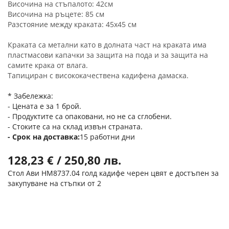
Височина на стъпалото: 42см
Височина на ръцете: 85 см
Разстояние между краката: 45х45 см
Краката са метални като в долната част на краката има
пластмасови капачки за защита на пода и за защита на
самите крака от влага.
Тапициран с висококачествена кадифена дамаска.
* Забележка:
- Цената е за 1 брой.
- Продуктите са опаковани, но не са сглобени.
- Стоките са на склад извън страната.
Срок на доставка
15 работни дни
128,23 € / 250,80 лв.
Стол Ави HM8737.04 голд кадифе черен цвят е достъпен за
закупуване на стъпки от 2