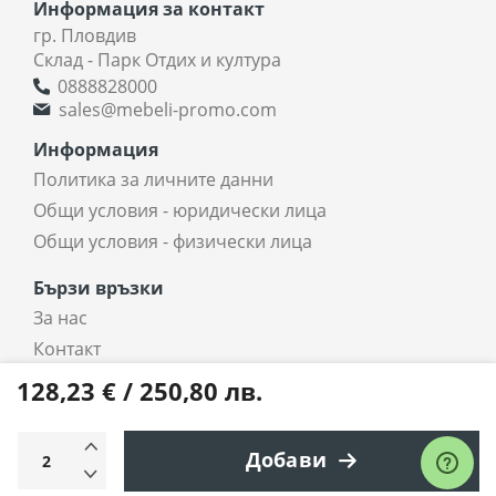
Информация за контакт
гр. Пловдив
Склад - Парк Отдих и култура
0888828000
sales@mebeli-promo.com
Информация
Политика за личните данни
Общи условия - юридически лица
Общи условия - физически лица
Бързи връзки
За нас
Контакт
coradi.bg - интернет магазин
128,23 € / 250,80 лв.
Всички права запазени © 2025 coradi.bg
Добави
Електронен магазин
разработен и поддържан от