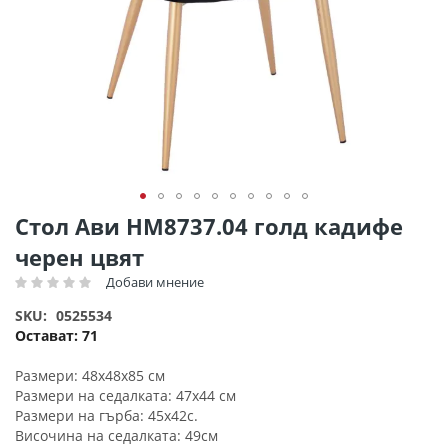
Преминете
Стол Ави HM8737.04 голд кадифе
към
черен цвят
началото
на
Добави мнение
Рейтинг:
галерия
SKU
0525534
със
Остават:
71
снимки
Размери: 48х48х85 см
Размери на седалката: 47х44 см
Размери на гърба: 45х42с.
Височина на седалката: 49см