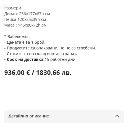
Размери
Диван: 236х177х67h см
Пейка 120х35х39h см
Маса : 145х80х72h см
* Забележка:
- Цената е за 1 брой.
- Продуктите са опаковани, но не са сглобени.
- Стоките са на склад извън страната.
Срок на доставка
15 работни дни
936,00 € / 1830,66 лв.
Детайлно описание