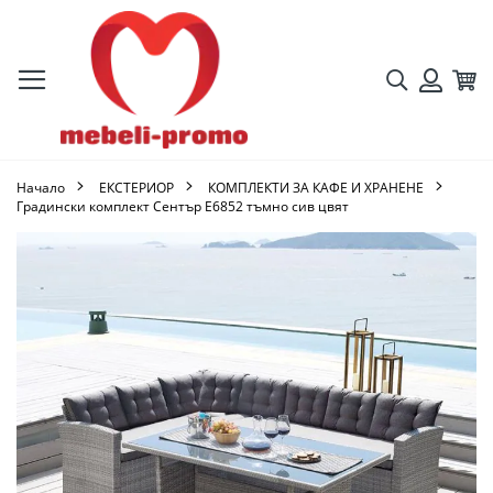
Търсене
Кол
Вход
Начало
ЕКСТЕРИОР
КОМПЛЕКТИ ЗА КАФЕ И ХРАНЕНЕ
Градински комплект Сентър Ε6852 тъмно сив цвят
Преминете
към
края
на
галерията
на
изображенията