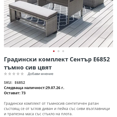
Преминете
Градински комплект Сентър Ε6852
към
тъмно сив цвят
началото
на
Добави мнение
Рейтинг:
галерия
SKU
E6852
със
Следваща наличност
29.07.26 г.
снимки
Остават:
73
Градински комплект от тъмносив синтетичен ратан
състоящ се от ъглов диван и пейка със сиви възглавници
и трапезна маса със стъкло на плота.