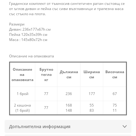
Градински комплект от тъмносив синтетичен ратан състоящ се
от ъглов диван и пейка със сиви възглавници и трапезна маса
със стъкло на плота.
Размери
Диван: 236х177х67h см
Пейка 120х35х39h см
Маса : 145х80х72h см
Описание на опаковката
Описание
Брутно
Дължина
Ширина
Височина
на
тегло
см
см
см
опаковката
кг
1 брой
77
236
177
67
2 кашона
168
55
75
77
(1 брой)
148
83
11
Допълнителна информация