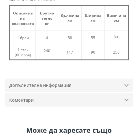
Описание
Брутно
Дължина
Ширина
Височина
на
тегло
см
см
см
опаковката
кг
82
1 брой
4
58
55
1 стек
240
117
90
256
(60 броя)
Допълнителна информация
Коментари
Може да
харесате също