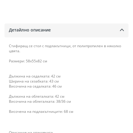
Детайлно описание
Стифиращ се стол с подлакътници, от полипропилен в няколко
цвята.
Размери: 58x55x82 см
Дължина на седалката: 42 см
Ширина на сезабката: 43 см
Височина на седалката: 46 см
Дължина на облегалката: 42 см
Височина на облегалката: 38/36 см
Височена на подлакътниците: 68 см
Описание на опаковката