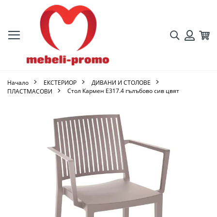
Търсене
Кол
Вход
Начало
ЕКСТЕРИОР
ДИВАНИ И СТОЛОВЕ
Стол Кармен Ε317.4 гълъбово сив цвят
ПЛАСТМАСОВИ
Преминете
към
края
на
галерията
на
изображенията