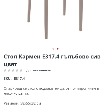
Преминете
Стол Кармен Ε317.4 гълъбово сив
към
цвят
началото
на
Добави мнение
Рейтинг:
галерия
SKU
E317.4
със
снимки
Стифиращ се стол с подлакътници, от полипропилен в
няколко цвята.
Размери: 58x55x82 см