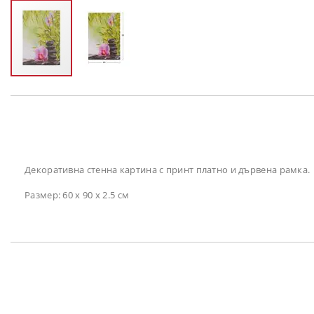
Преминете
към
началото
на
галерия
със
снимки
Декоративна стенна картина с принт платно и дървена рамка.
Размер: 60 х 90 х 2.5 см