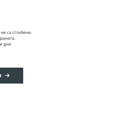
 не са сглобени.
траната.
и дни
и