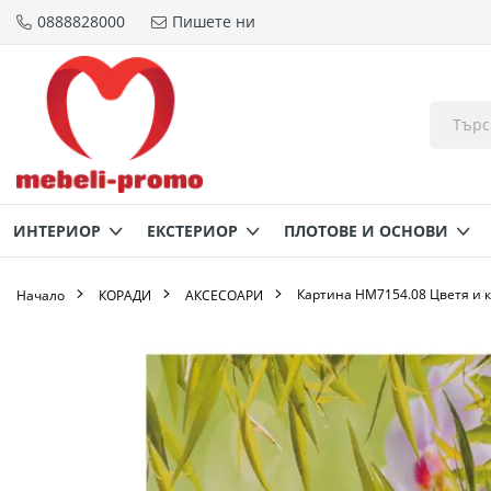
0888828000
Пишете ни
Прескачане
към
съдържанието
ИНТЕРИОР
ЕКСТЕРИОР
ПЛОТОВЕ И ОСНОВИ
Картина HM7154.08 Цветя и 
Начало
КОРАДИ
AКСЕСОАРИ
Преминете
към
края
на
галерията
на
изображенията