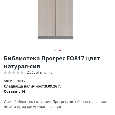
Преминете
Библиотека Прогрес ΕΟ817 цвят
към
натурал-сив
началото
на
Добави мнение
Рейтинг:
галерия
SKU
EO817
със
Следваща наличност
8.09.26 г.
снимки
Остават:
14
Офис библиотека от серия Прогрес, ще обнови на вашият
офис и придаде усещане за лукс.