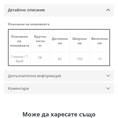
Детайлно описание
Описание на опаковката
Описание
Брутно
Дължина
Ширина
Височина
на
тегло
см
см
см
опаковката
кг
1 кашон / 1
58
82
192
10
брой
Допълнителна информация
Коментари
Може да
харесате също