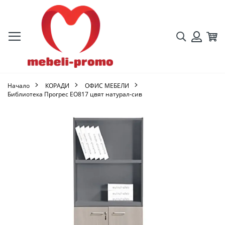
Търсене
Кол
Вход
Начало
КОРАДИ
ОФИС МЕБЕЛИ
Библиотека Прогрес ΕΟ817 цвят натурал-сив
Преминете
към
края
на
галерията
на
изображенията