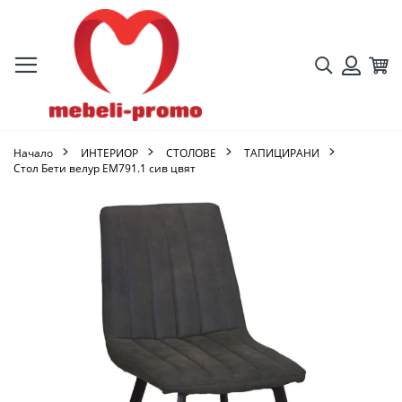
Търсене
Кол
Вход
Начало
ИНТЕРИОР
СТОЛОВЕ
ТАПИЦИРАНИ
Стол Бети велур ΕΜ791.1 сив цвят
Преминете
към
края
на
галерията
на
изображенията