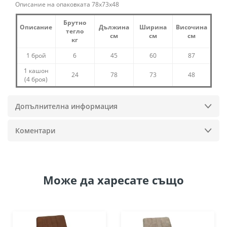
Описание на опаковката 78x73x48
Брутно
Описание
Дължина
Ширина
Височина
тегло
см
см
см
кг
1 брой
6
45
60
87
1 кашон
24
78
73
48
(4 броя)
Допълнителна информация
Коментари
Може да
харесате също