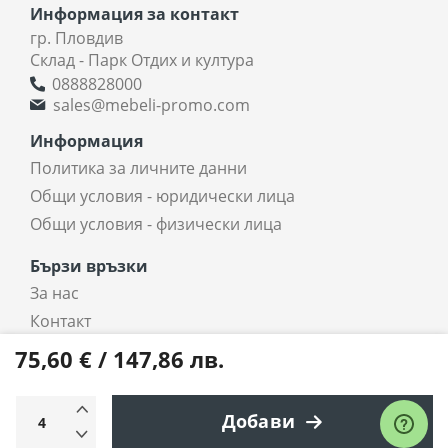
Информация за контакт
гр. Пловдив
Склад - Парк Отдих и култура
0888828000
sales@mebeli-promo.com
Информация
Политика за личните данни
Общи условия - юридически лица
Общи условия - физически лица
Бързи връзки
За нас
Контакт
coradi.bg - интернет магазин
75,60 € / 147,86 лв.
Всички права запазени © 2025 coradi.bg
Добави
Електронен магазин
разработен и поддържан от