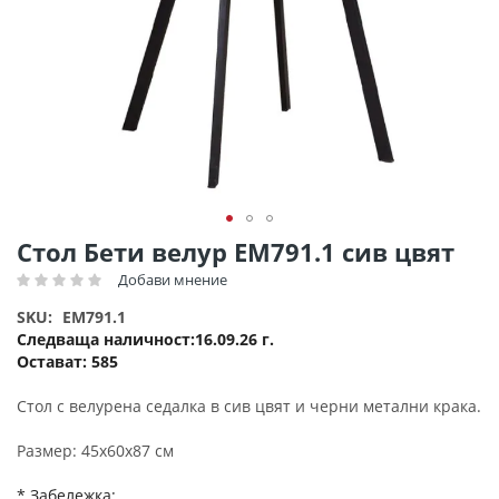
Преминете
Стол Бети велур ΕΜ791.1 сив цвят
към
Добави мнение
Рейтинг:
началото
на
SKU
EM791.1
галерия
Следваща наличност
16.09.26 г.
със
Остават:
585
снимки
Стол с велурена седалка в сив цвят и черни метални крака.
Размер: 45x60x87 см
* Забележка: