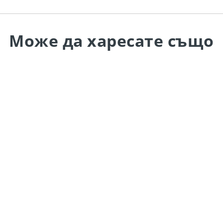
Може да
харесате също