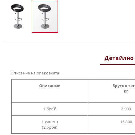
Преминете
към
началото
на
Детайлно
галерия
със
снимки
Описание на опаковката
Описание
Брутно те
кг
1 брой
7.900
1 кашон
15.800
(2 броя)