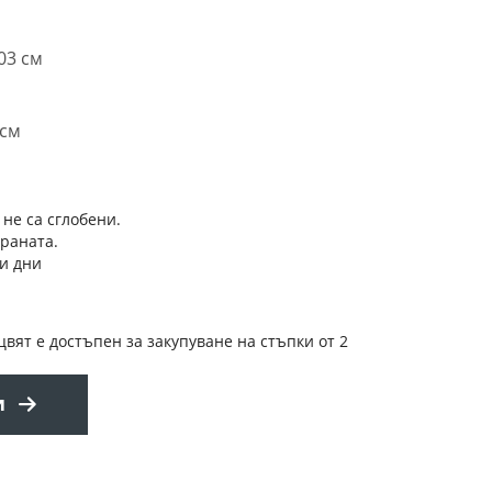
03 см
 см
 не са сглобени.
траната.
и дни
цвят е достъпен за закупуване на стъпки от 2
и