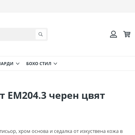
Коли
Търсене
Вход
НАРДИ
БОХО СТИЛ
т ΕΜ204.3 черен цвят
ртисьор, хром основа и седалка от изкуствена кожа в