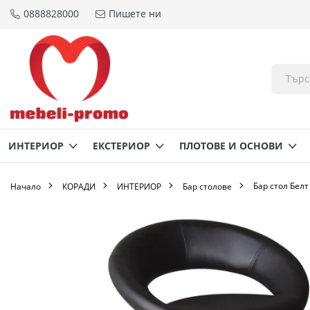
0888828000
Пишете ни
Прескачане
към
съдържанието
ИНТЕРИОР
ЕКСТЕРИОР
ПЛОТОВЕ И ОСНОВИ
Бар стол Бел
Начало
КОРАДИ
ИНТЕРИОР
Бар столове
Преминете
към
края
на
галерията
на
изображенията