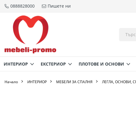
0888828000
Пишете ни
Прескачане
към
съдържанието
ИНТЕРИОР
ЕКСТЕРИОР
ПЛОТОВЕ И ОСНОВИ
Начало
ИНТЕРИОР
МЕБЕЛИ ЗА СПАЛНЯ
ЛЕГЛА, ОСНОВИ, 
Преминете
към
края
на
галерията
на
изображенията