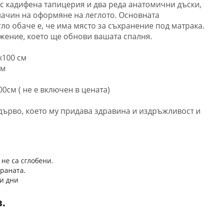
 с кадифена тапицерия и два реда анатомични дъски,
ачин на оформяне на леглото. Основната
гло обаче е, че има място за съхранение под матрака.
ение, което ще обнови вашата спалня.
х100 см
см
0см ( не е включен в цената)
 дърво, което му придава здравина и издръжливост и
 не са сглобени.
траната.
и дни
в.