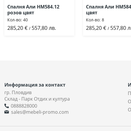
Спалня Али HM584.12
Спалня Али HM584
розов цвят
цвят
Кол-во:
40
Кол-во:
8
285,20 €
557,80 лв.
285,20 €
557,80 л
Добави
Добави
/
/
Информация за контакт
гр. Пловдив
П
Склад - Парк Отдих и култура
О
0888828000
О
sales@mebeli-promo.com