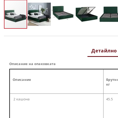
Преминете
към
началото
на
Детайлно
галерия
със
снимки
Описание на опаковката
Описание
Брутн
кг
2 кашона
45.5