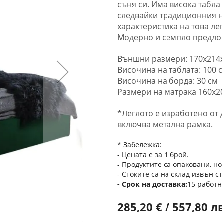
съня си. Има висока табла
следвайки традиционния н
характеристика на това ле
Модерно и семпло предлож
Външни размери: 170х214
Височина на таблата: 100 
Височина на борда: 30 см
Размери на матрака 160х20
*Леглото е изработено от
включва метална рамка.
* Забележка:
- Цената е за 1 брой.
- Продуктите са опаковани, но
- Стоките са на склад извън с
Срок на доставка
15 работн
285,20 € / 557,80 л