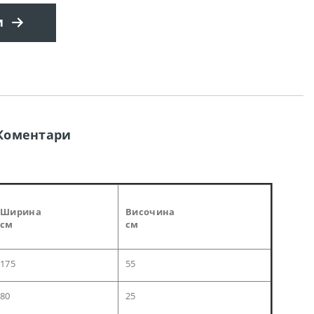
и
Коментари
Ширина
Височина
см
см
175
55
80
25