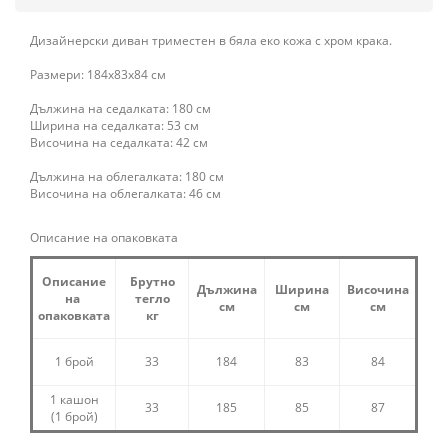
Дизайнерски диван триместен в бяла еко кожа с хром крака.
Размери: 184x83x84 см
Дължина на седалката: 180 см
Ширина на седалката: 53 см
Височина на седалката: 42 см
Дължина на облегалката: 180 см
Височина на облегалката: 46 см
Описание на опаковката
Описание
Брутно
Дължина
Ширина
Височина
на
тегло
см
см
см
опаковката
кг
1 брой
33
184
83
84
1 кашон
33
185
85
87
(1 брой)