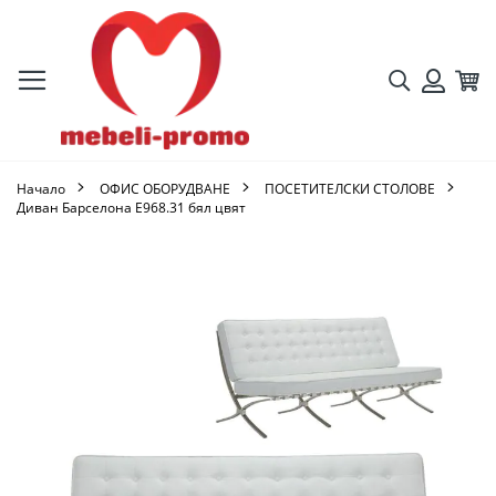
Търсене
Кол
Вход
Начало
ОФИС ОБОРУДВАНЕ
ПОСЕТИТЕЛСКИ СТОЛОВЕ
Диван Барселона Ε968.31 бял цвят
Преминете
към
края
на
галерията
на
изображенията