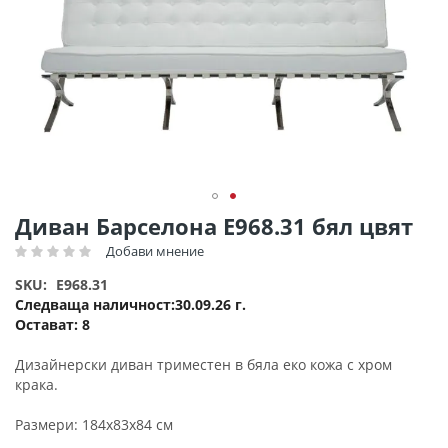
Преминете
Диван Барселона Ε968.31 бял цвят
към
Добави мнение
Рейтинг:
началото
на
SKU
E968.31
галерия
Следваща наличност
30.09.26 г.
със
Остават:
8
снимки
Дизайнерски диван триместен в бяла еко кожа с хром
крака.
Размери: 184x83x84 см