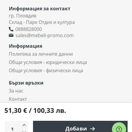
Информация за контакт
гр. Пловдив
Склад - Парк Отдих и култура
0888828000
sales@mebeli-promo.com
Информация
Политика за личните данни
Общи условия - юридически лица
Общи условия - физически лица
Бързи връзки
За нас
Контакт
coradi.bg - интернет магазин
51,30 € / 100,33 лв.
Всички права запазени © 2025 coradi.bg
Добави
Електронен магазин