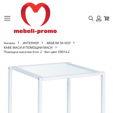
Търсене
Кол
Вход
Начало
ИНТЕРИОР
МЕБЕЛИ ЗА ХОЛ
КАФЕ МАСИ И ПОМОЩНИ МАСИ
Помощна масичка Атос 2 - бял цвят Ε8014.2
Преминете
към
края
на
галерията
на
изображенията