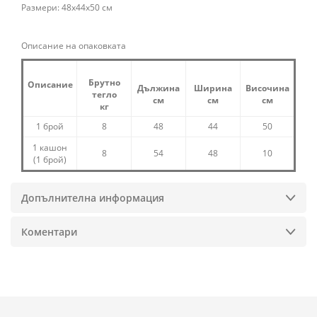
Размери: 48x44x50 см
Описание на опаковката
Брутно
Описание
Дължина
Ширина
Височина
тегло
см
см
см
кг
1 брой
8
48
44
50
1 кашон
8
54
48
10
(1 брой)
Допълнителна информация
Коментари