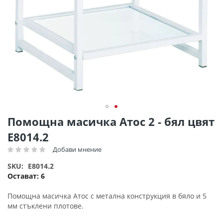
Преминете
Помощна масичка Атос 2 - бял цвят
към
Ε8014.2
началото
на
Добави мнение
Рейтинг:
галерия
SKU
E8014.2
със
Остават:
6
снимки
Помощна масичка Атос с метална конструкция в бяло и 5
мм стъклени плотове.