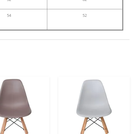
54
52