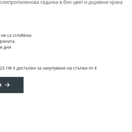
 полипропиленова седалка в бял цвят и дървени крака
 не са сглобени.
траната.
и дни
123.1W е достъпен за закупуване на стъпки от 4
и