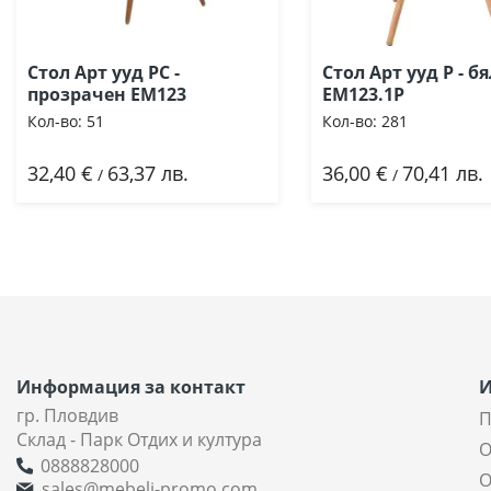
Стол Арт ууд РС -
Стол Арт ууд Р - б
прозрачен ΕΜ123
ΕΜ123.1P
Кол-во:
51
Кол-во:
281
32,40 €
63,37 лв.
36,00 €
70,41 лв.
Добави
Добави
/
/
Информация за контакт
гр. Пловдив
П
Склад - Парк Отдих и култура
О
0888828000
О
sales@mebeli-promo.com