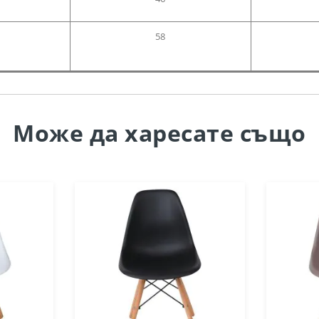
58
Може да
харесате също