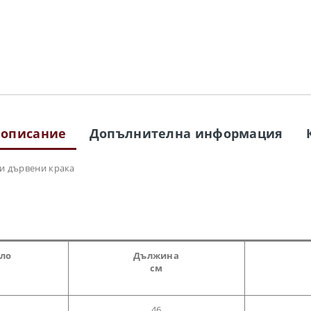
 описание
Допълнителна информация
 и дървени крака
гло
Дължина
см
46