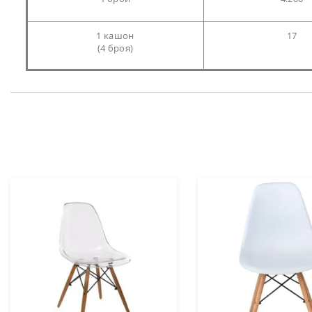
1 кашон
17
(4 броя)