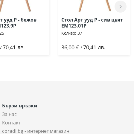
т ууд Р - бежов
Стол Арт ууд Р - сив цвят
123.9P
ΕΜ123.01P
25
Кол-во:
37
70,41 лв.
36,00 €
70,41 лв.
бави
Добави
/
/
Бързи връзки
За нас
Контакт
coradi.bg - интернет магазин