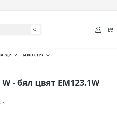
Коли
Търсене
Вход
НАРДИ
БОХО СТИЛ
 W - бял цвят ΕΜ123.1W
6 г.