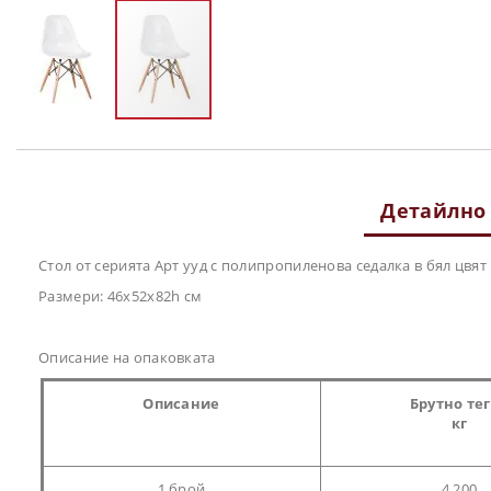
Преминете
към
началото
на
Детайлно
галерия
със
снимки
Стол от серията Арт ууд с полипропиленова седалка в бял цвят
Размери: 46x52x82h см
Описание на опаковката
Описание
Брутно те
кг
1 брой
4.200