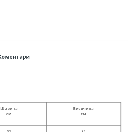
Коментари
Ширина
Височина
см
см
52
82