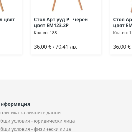
ял цвят
Стол Арт ууд Р - черен
Стол Ар
цвят ΕΜ123.2P
цвят ΕΜ
Кол-во:
188
Кол-во:
1
36,00 €
70,41 лв.
36,00 €
Добави
До
/
Информация
олитика за личните данни
бщи условия - юридически лица
бщи условия - физически лица