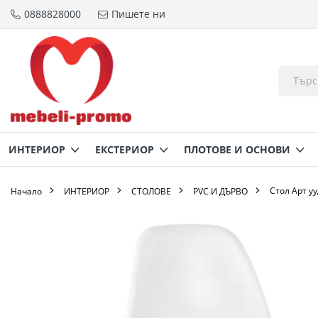
0888828000
Пишете ни
Прескачане
към
съдържанието
ИНТЕРИОР
ЕКСТЕРИОР
ПЛОТОВЕ И ОСНОВИ
Стол Арт у
Начало
ИНТЕРИОР
СТОЛОВЕ
PVC И ДЪРВО
Преминете
към
края
на
галерията
на
изображенията