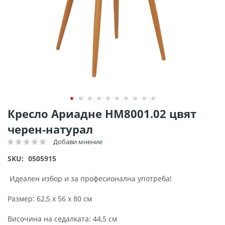
Преминете
Кресло Ариадне HM8001.02 цвят
към
черен-натурал
началото
на
Добави мнение
Рейтинг:
галерия
SKU
0505915
със
снимки
Идеален избор и за професионална употреба!
Размер: 62,5 x 56 x 80 см
Височина на седалката: 44,5 см