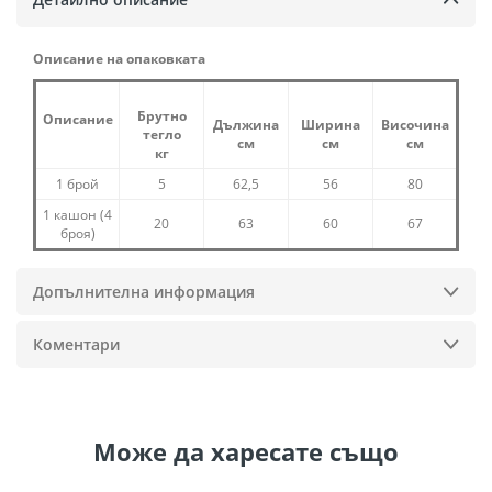
Описание на опаковката
Брутно
Описание
Дължина
Ширина
Височина
тегло
см
см
см
кг
1 брой
5
62,5
56
80
1 кашон (4
20
63
60
67
броя)
Допълнителна информация
Коментари
Може да
харесате също