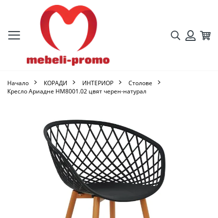
Търсене
Кол
Вход
Начало
КОРАДИ
ИНТЕРИОР
Столове
Кресло Ариадне HM8001.02 цвят черен-натурал
Преминете
към
края
на
галерията
на
изображенията