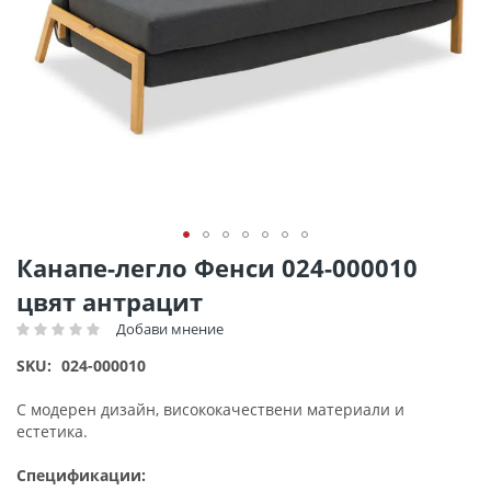
Преминете
Канапе-легло Фенси 024-000010
към
цвят антрацит
началото
на
Добави мнение
Рейтинг:
галерия
SKU
024-000010
със
снимки
С модерен дизайн, висококачествени материали и
естетика.
Спецификации: