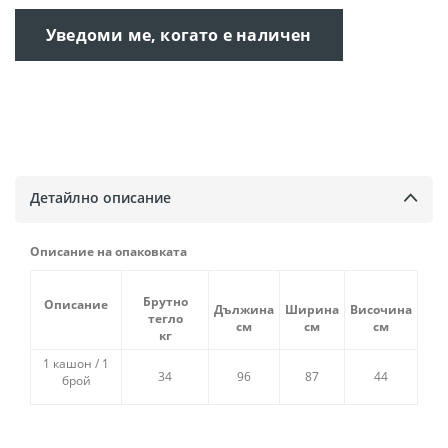
Уведоми ме, когато е наличен
Детайлно описание
Описание на опаковката
Брутно
Описание
Дължина
Ширина
Височина
тегло
см
см
см
кг
1 кашон / 1
34
96
87
44
брой