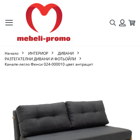
Търсене
Кол
Вход
Начало
ИНТЕРИОР
ДИВАНИ
РАЗТЕГАТЕЛНИ ДИВАНИ И ФОТЬОЙЛИ
Канапе-легло Фенси 024-000010 цвят антрацит
Преминете
към
края
на
галерията
на
изображенията