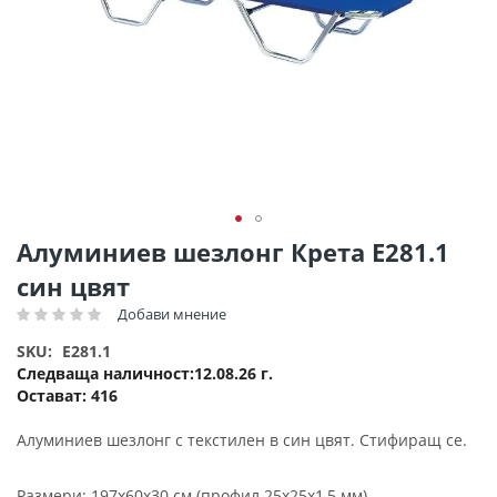
Преминете
Алуминиев шезлонг Крета Ε281.1
към
син цвят
началото
на
Добави мнение
Рейтинг:
галерия
SKU
E281.1
със
Следваща наличност
12.08.26 г.
снимки
Остават:
416
Алуминиев шезлонг с текстилен в син цвят. Стифиращ се.
Размери: 197х60x30 см (профил 25х25x1,5 мм)