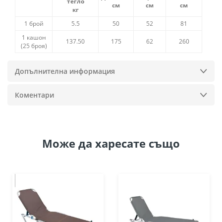
тегло
см
см
см
кг
1 брой
5.5
50
52
81
1 кашон
137.50
175
62
260
(25 броя)
Допълнителна информация
Коментари
Може да
харесате също