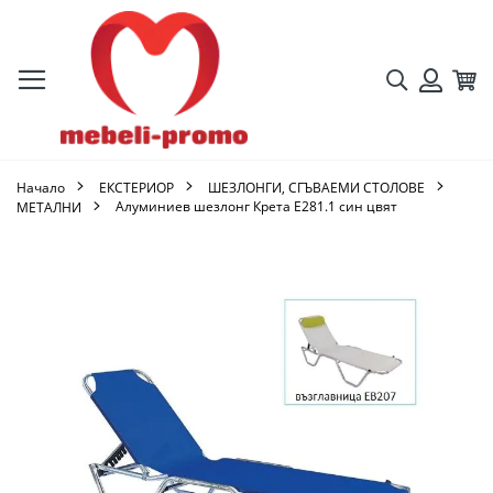
Търсене
Кол
Вход
Начало
ЕКСТЕРИОР
ШЕЗЛОНГИ, СГЪВАЕМИ СТОЛОВЕ
Алуминиев шезлонг Крета Ε281.1 син цвят
МЕТАЛНИ
Преминете
към
края
на
галерията
на
изображенията