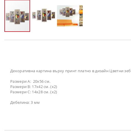
Преминете
към
началото
на
галерия
със
снимки
Декоративна картина върху принт платно в дизайн Цветни зеб
Размери A: 20x56 см.
Размери B: 17x42 см. (x2)
Размери C: 14x28 см. (x2)
Дебелина: 3 мм