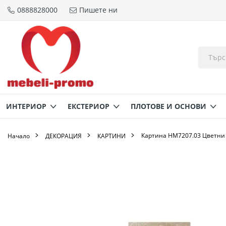
0888828000
Пишете ни
Прескачане
към
съдържанието
ИНТЕРИОР
ЕКСТЕРИОР
ПЛОТОВЕ И ОСНОВИ
Картина HM7207.03 Цветни
Начало
ДЕКОРАЦИЯ
КАРТИНИ
Преминете
към
края
на
галерията
на
изображенията