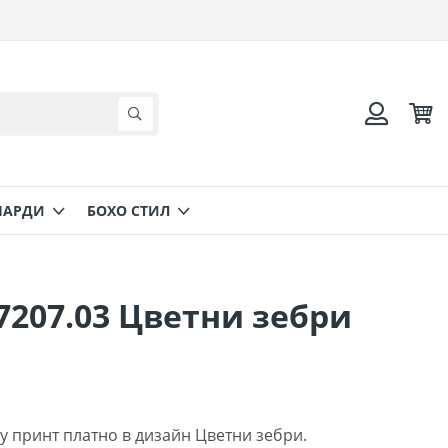
Коли
Търсене
Вход
НАРДИ
БОХО СТИЛ
207.03 Цветни зебри
у принт платно в дизайн Цветни зебри.