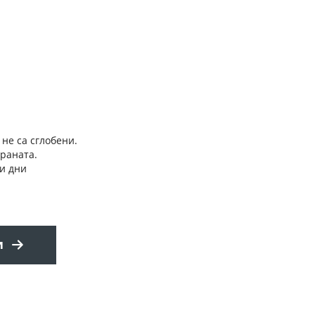
 не са сглобени.
траната.
и дни
и